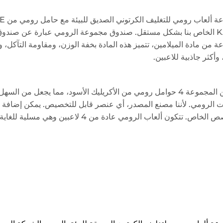
KAILE الخاص بنا بشكل مستقل. صندوق مجموعة الرومي عبارة عن صندو
 من مادة الميلامين، تتميز هذه المادة بخفة الوزن، ومقاومة التآكل، و
 وأكثر جاذبية للاعبين.
تتضمن المجموعة 4 حوامل رومي من الأكريليك الأسود، مما يجعل م
 الرومي. لأننا مصنع المصدر، أي عنصر قابل للتخصيص. يمكن إضافة 
كون ألعاب الرومي عادة من 4 لاعبين وهي مسلية للغاية. رائعة لحفلات التخييم وأوقات المرح العائلية. خيار هدية رائع أيضًا!