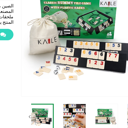
الصين م
ملحقات 
المنتج 