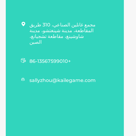

مجمع غانلين الصناعي، 310 طريق
المقاطعة، مدينة شينغتشو، مدينة
شاوشينغ، مقاطعة تشجيانغ،
الصين

+86-13567599010

sallyzhou@kailegame.com