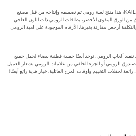
مجموعة ألعاب رومي للتغليف الكرتوني الصديق للبيئة مع حامل رومي من KAILE، هذا منتج لعبة رومي تم تصميمه وإنتاجه من قبل مصنع
ق من الورق المقوى الأخضر، بطاقات الرومي ذات اللون العاجي
التكلفة أرخص مقارنة بغيرها. الأرقام الموجودة على لعبة الرومي
ن السهل تنفيذ ألعاب الرومي. توجد أيضًا حقيبة قطنية بيضاء لحمل جميع
صندوق الرومي أو الجزء الخلفي من علامات الرومي بشعار العميل