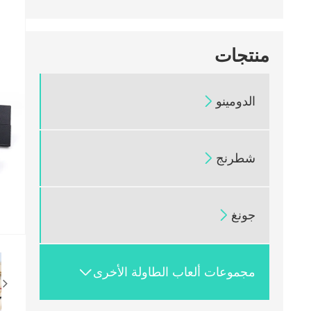
منتجات
الدومينو

شطرنج

جونغ

مجموعات ألعاب الطاولة الأخرى
