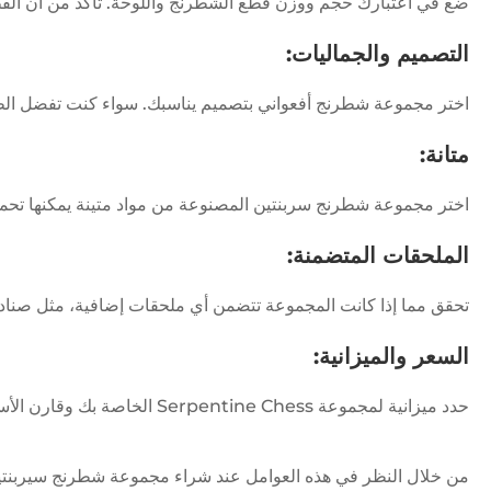
ضع في اعتبارك حجم ووزن قطع الشطرنج واللوحة. تأكد من أن القط
التصميم والجماليات:
اختر مجموعة شطرنج أفعواني بتصميم يناسبك. سواء كنت تفضل الطرا
متانة:
اختر مجموعة شطرنج سربنتين المصنوعة من مواد متينة يمكنها تحم
الملحقات المتضمنة:
تحقق مما إذا كانت المجموعة تتضمن أي ملحقات إضافية، مثل صناديق
السعر والميزانية:
حدد ميزانية لمجموعة Serpentine Chess الخاصة بك وقارن الأسعار عبر تجار التجزئة المختلفين للعثور على مجموعة تقدم جودة جيدة بسعر معقول.
من خلال النظر في هذه العوامل عند شراء مجموعة شطرنج سيربنتين، 