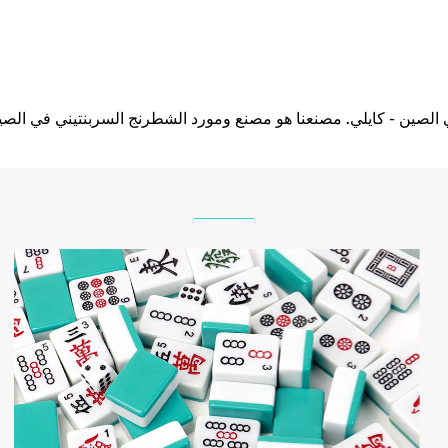
لصين - كايلي. مصنعنا هو مصنع ومورد الشطرنج السربنتيني في الصين.