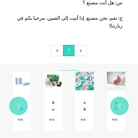
س: هل أنت مصنع ؟
ج: نعم، نحن مصنع. إذا أتيت إلى الصين، مرحبا بكم في
زيارتنا!
«
1
»
وظيفة
ما
هل


الدومينو
هي
يمكنك
Double
الرئيسية.
القواعد
لعب
6
>>
>>
>>
>>
الأساسية
لعبة
Marble
لبطاقة
رومي
Domino:
NMJL
مع
لعبة