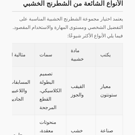
الأنواع الشائعة من الشطرنج الخشبي
يعتمد اختيار مجموعة الشطرنج الخشبية المناسبة على
التفضيل الشخصي ومستوى المهارة والاستخدام المقصود.
فيما يلي الأنواع الأكثر شيوعًا:
مادة
يكتب
سمات
مثالية ل
خشبية
تصميم
البطولة
المسابقات
معيار
القيقب
الكلاسيكي،
واللاعبين
ستونتون
والجوز
القطع
الجادين
المرجحة
منحوتات
صناعة
خشب
معقدة،
جامعي