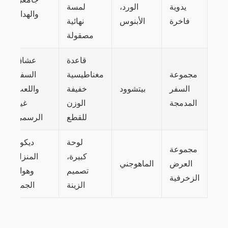
يدوية
الورد،
لمسة
والهدايا
فاخرة
الأبنوس
نهائية
مصقولة
قاعدة
عشاق
مجموعة
مغناطيسية
السفر
السفر
بيتشوود
خفيفة
واللعب
المدمجة
الوزن
غير
للقطع
الرسمي
لوحة
ديكور
مجموعة
كبيرة،
المنزل
العرض
الماهوجني
تصميم
وهواة
الزخرفية
الزينة
الجمع