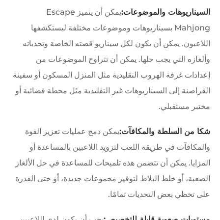
السيناريوهات والموضوعات:
يمكن أن يتميز Escape
Mahjong بسيناريوهات وموضوعات مختلفة ليستكشفها
اللاعبون. يمكن أن يكون لكل سيناريو قصته الخاصة وتحدياته
وألغازه التي يجب حلها. يمكن أن تتراوح الموضوعات من
إعدادات غرفة الهروب التقليدية مثل المنزل المسكون أو سفينة
القراصنة إلى السيناريوهات غير التقليدية مثل محطة فضائية أو
مختبر مستقبلي.
شكا من السلطة والمكافآت:
يمكن دمج عمليات تعزيز القوة
والمكافآت في طريقة اللعب لتزويد اللاعبين بالمساعدة أو
المزايا. يمكن أن تتضمن هذه تلميحات للمساعدة في حل الألغاز
الصعبة، أو خلط البلاط لتوفير مجموعات جديدة، أو حتى القدرة
على تخطي بعض التحديات تمامًا.
مستويات صعوبة قابلة للتخصيص:
يجب أن يكون لدى اللاعبين